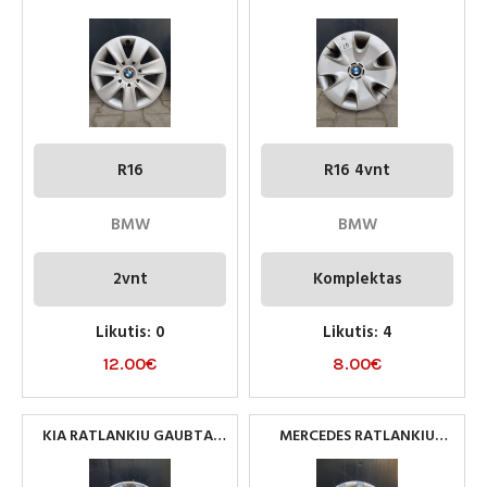
R16
R16 4VNT
R16
R16 4vnt
BMW
BMW
2vnt
Komplektas
Likutis: 0
Likutis: 4
12.00
€
8.00
€
KIA RATLANKIU GAUBTAI
MERCEDES RATLANKIU
R15 4VNT
GAUBTAI R15