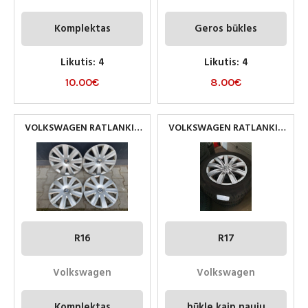
Komplektas
Geros būkles
Likutis: 4
Likutis: 4
10.00
€
8.00
€
VOLKSWAGEN RATLANKIU
VOLKSWAGEN RATLANKIU
GAUBTAI R16
GAUBTAI R17
R16
R17
Volkswagen
Volkswagen
Komplektas
būkle kaip nauju