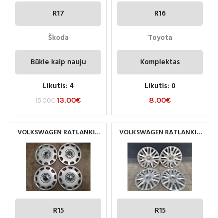
R17
R16
Škoda
Toyota
Būkle kaip nauju
Komplektas
Likutis: 4
Likutis: 0
13.00
€
8.00
€
15.00
€
VOLKSWAGEN RATLANKIU
VOLKSWAGEN RATLANKIU
GAUBTAI R15
GAUBTAI R15
R15
R15