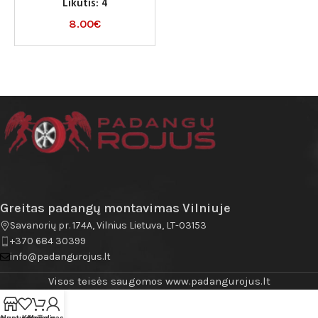
Likutis: 4
8.00
€
Greitas padangų montavimas Vilniuje
Savanorių pr. 174A, Vilnius Lietuva, LT-03153
+370 684 30399
info@padangurojus.lt
Visos teisės saugomos www.padangurojus.lt