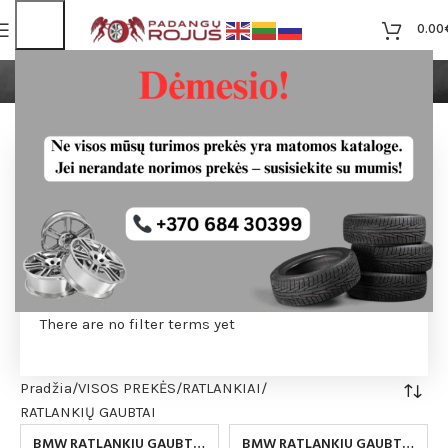
0.00
RATLANKIŲ GAUBTAI
SKERSMUO
TAŠKAI
TARPAI
There are no
There are no
filter terms yet
filter terms yet
IŠNEŠIMAS ET
There are no filter terms yet
Pradžia
VISOS PREKĖS
RATLANKIAI
RATLANKIŲ GAUBTAI
BMW RATLANKIU GAUBTAI
BMW RATLANKIU GAUBTAI