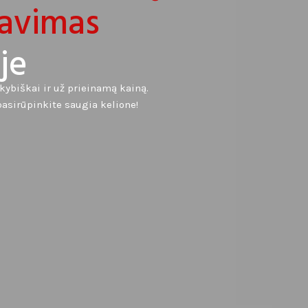
avimas
je
okybiškai ir už prieinamą kainą.
pasirūpinkite saugia kelione!