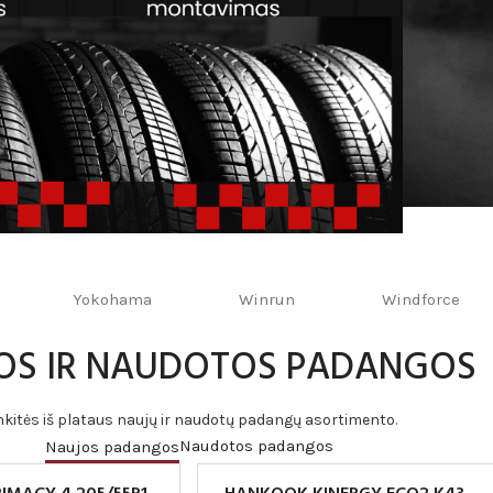
STRAI
KTAI
Yokohama
Winrun
Windforce
OS IR NAUDOTOS PADANGOS
nkitės iš plataus naujų ir naudotų padangų asortimento.
Naudotos padangos
Naujos padangos