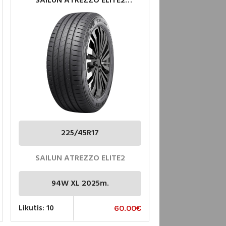
SAILUN ATREZZO ELITE2
225/45R17 94W XL PADANGOS
225/45R17
SAILUN ATREZZO ELITE2
94W XL 2025m.
Likutis: 10
60.00
€