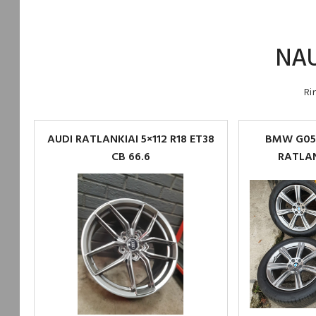
NAU
Ri
AUDI RATLANKIAI 5×112 R18 ET38
BMW G05
CB 66.6
RATLAN