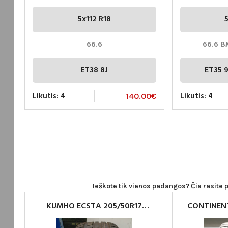
5x112 R18
66.6
66.6 
ET38 8J
ET35 9
Likutis: 4
Likutis: 4
140.00
€
Ieškote tik vienos padangos? Čia rasite p
KUMHO ECSTA 205/50R17
CONTINEN
PAVIENES PADANGOS
205/50R17 