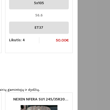
5x105
56.6
ET37
Likutis: 4
50.00
€
airių gamintojų ir dydžių.
NEXEN NFERA SU1 245/35R20
PADANGA