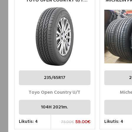
TOYO OPEN COUNTRY U/T
MICHELIN P
235/65R17 104H NAUJOS
VASARI
PADANGOS
235/65R17
2
Toyo Open Country U/T
Miche
104H 2021m.
Likutis: 4
Likutis: 4
59.00
€
75.00
€