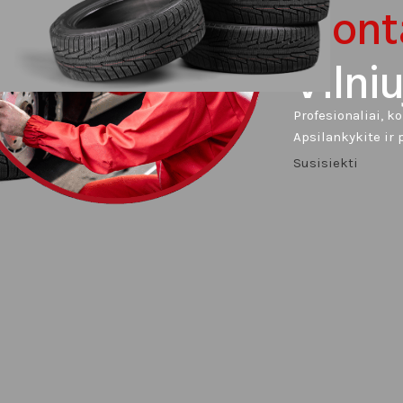
Mont
Vilniu
Profesionaliai, k
Apsilankykite ir 
Susisiekti