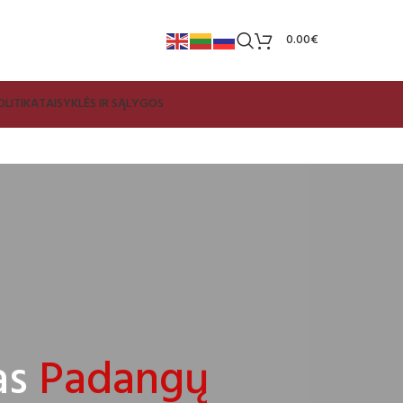
0.00
€
LITIKA
TAISYKLĖS IR SĄLYGOS
as
Padangų