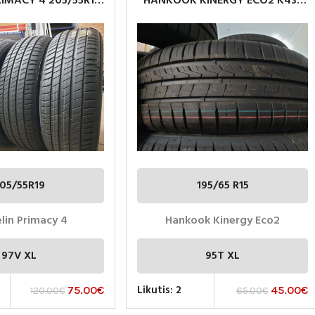
RIMACY 4 205/55R19
HANKOOK KINERGY ECO2 K435
NES PADANGOS
195/65 R15 PADANGOS
05/55R19
195/65 R15
lin Primacy 4
Hankook Kinergy Eco2
97V XL
95T XL
Likutis: 2
75.00
€
45.00
€
120.00
€
65.00
€