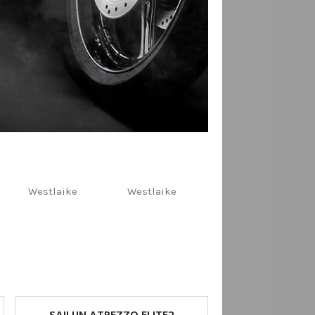
PSNIAI
Westlaike
Westlaike
Vredestein