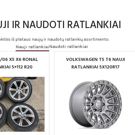
JI IR NAUDOTI RATLANKIAI
nkitės iš plataus naujų ir naudotų ratlankių asortimento.
Naudoti ratlankiai
Nauji ratlankiai
/06 X5 X6 RONAL
VOLKSWAGEN T5 T6 NAUJI
KIAI 5×112 R20
RATLANKIAI 5X120R17