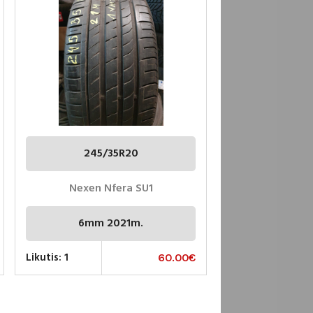
245/35R20
Nexen Nfera SU1
6mm 2021m.
Likutis: 1
60.00
€