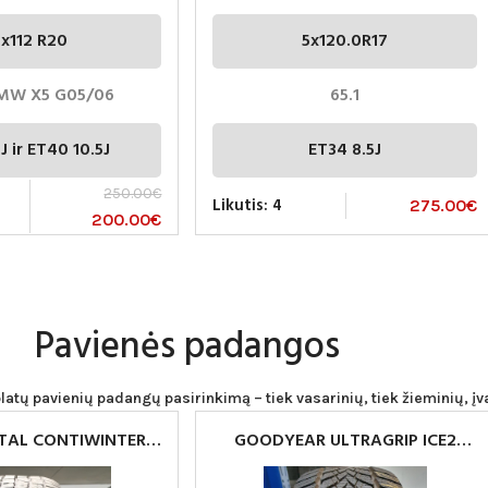
5x112 R20
5x120.0R17
BMW X5 G05/06
65.1
J ir ET40 10.5J
ET34 8.5J
250.00
€
Likutis: 4
275.00
€
200.00
€
Pavienės padangos
latų pavienių padangų pasirinkimą – tiek vasarinių, tiek žieminių, įv
TAL CONTIWINTER
GOODYEAR ULTRAGRIP ICE2
PAVIENES PADANGOS
215/50R17 PADANGOS