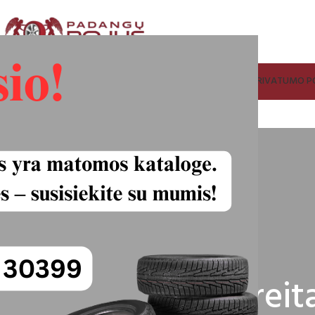
ADANGŲ IR RATLANKIŲ SUPIRKIMAS
FACEBOOK
KONTAKTAI
PRIVATUMO PO
Greit