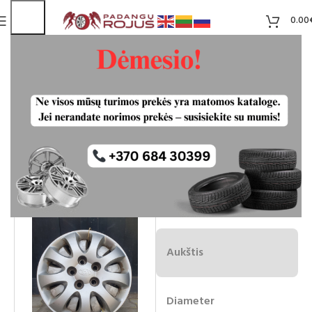
0.00
KIA ratlankiu gaubtai R15 4vnt
Liko 4
7.00
€
Plotis
Aukštis
Diameter