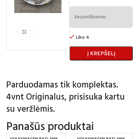
Sezoniškumas
Spustelėkite norėdami padidinti
Liko 4
Į KREPŠELĮ
Parduodamas tik komplektas.
4vnt Originalus, prisisuka kartu
su veržlėmis.
Panašūs produktai