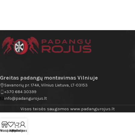
Greitas padangų montavimas Vilniuje
Savanorių pr. 174A, Vilnius Lietuva, LT-03153
+370 684 30399
info@padangurojus.lt
Visos teisės saugomos www.padangurojus.lt
rduotuvė
Norų sąrašas
Krepšelis
Mano paskyra