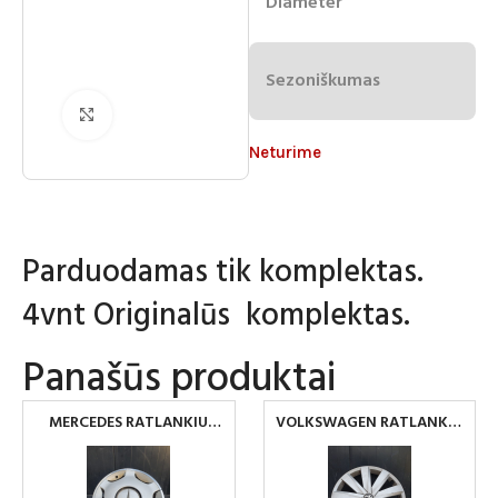
Diameter
Sezoniškumas
Spustelėkite norėdami padidinti
Neturime
Parduodamas tik komplektas.
4vnt Originalūs komplektas.
Panašūs produktai
MERCEDES RATLANKIU
VOLKSWAGEN RATLANKIU
GAUBTAI R15
GAUBTAI R16