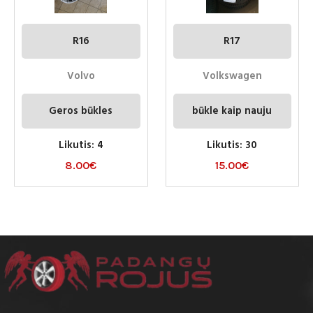
R16
R17
Volvo
Volkswagen
Geros būkles
būkle kaip nauju
Likutis: 4
Likutis: 30
8.00
€
15.00
€