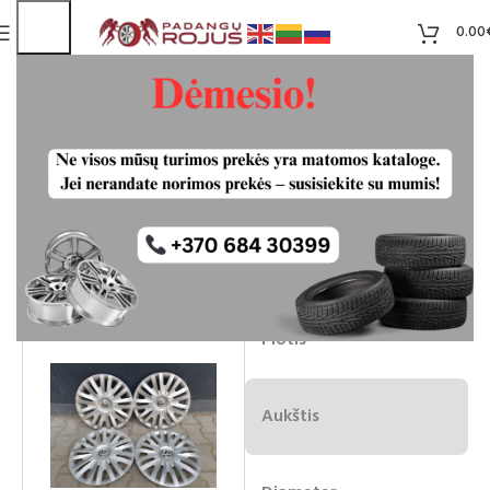
0.00
Volkswagen ratlankiu gaubtai R15
8.00
€
Neturime
-13%
7.00
€
IŠPARD
UOTA
Plotis
Aukštis