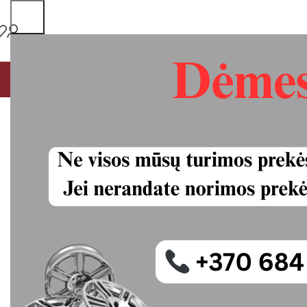
PAGRINDINIS
MŪSŲ PASLAUGOS
VISOS PREKĖS
P
Vredestein Ult
naudotos pad