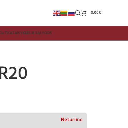
0.00
€
LITIKA
TAISYKLĖS IR SĄLYGOS
0R20
Neturime