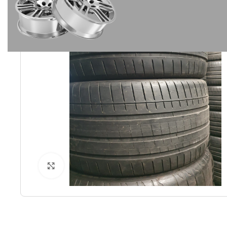
-7%
IŠPARD
UOTA
Spustelėkite norėdami padidinti