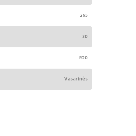
265
30
R20
Vasarinės