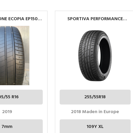
NE ECOPIA EP150
SPORTIVA PERFORMANCE
05/55R16
255/55R18 109Y XL
05/55 R16
255/55R18
2019
2018 Maden in Europe
7mm
109Y XL