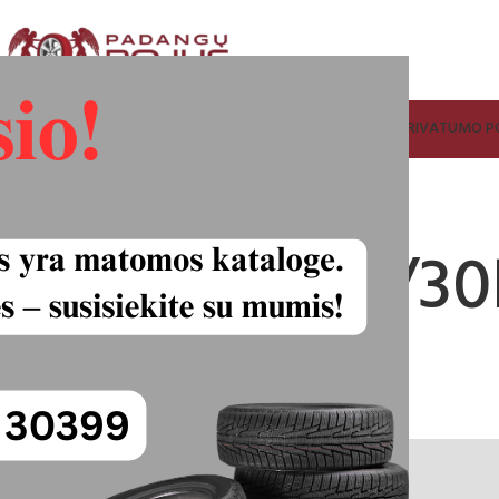
ADANGŲ IR RATLANKIŲ SUPIRKIMAS
FACEBOOK
KONTAKTAI
PRIVATUMO PO
rac Vorti 265/3
angos
70.00
€
65.00
€