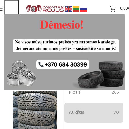
0.00
Nokian hakkapeliitta 5 265/70R16
dygliuotos
Liko 4
65.00
€
Plotis
265
Aukštis
70