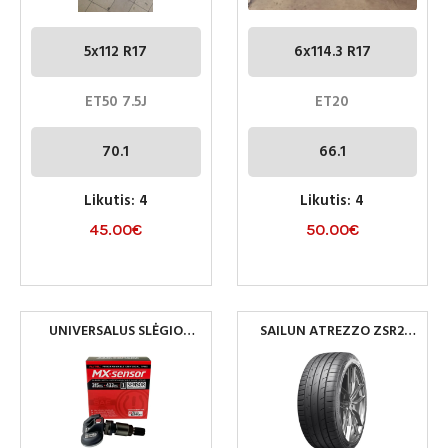
5x112 R17
6x114.3 R17
ET50 7.5J
ET20
70.1
66.1
Likutis: 4
Likutis: 4
45.00
€
50.00
€
UNIVERSALUS SLĖGIO
SAILUN ATREZZO ZSR2
DAVIKLIAI AUTEL
225/45R17 94Y XL
433/315MHZ EU/USA
PADANGOS