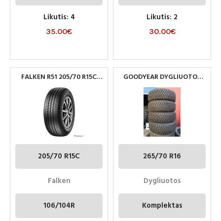
Likutis: 4
Likutis: 2
35.00
€
30.00
€
FALKEN R51 205/70 R15C
GOODYEAR DYGLIUOTOS
106/104R KOMERCINES
265/70R16
PADANGOS
205/70 R15C
265/70 R16
Falken
Dygliuotos
106/104R
Komplektas