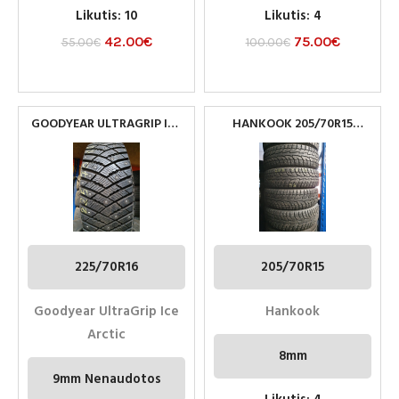
Likutis: 10
Likutis: 4
42.00
€
75.00
€
55.00
€
100.00
€
GOODYEAR ULTRAGRIP ICE
HANKOOK 205/70R15
ARCTIC 225/70R16
NAUDOTOS PADANGOS
PADANGOS
225/70R16
205/70R15
Goodyear UltraGrip Ice
Hankook
Arctic
8mm
9mm Nenaudotos