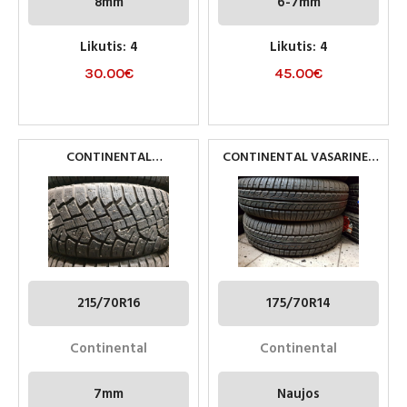
8mm
6-7mm
Likutis: 4
Likutis: 4
30.00
€
45.00
€
CONTINENTAL
CONTINENTAL VASARINES
DYGLIUOTOS PADANGOS
175/70R14
215/70R16
215/70R16
175/70R14
Continental
Continental
7mm
Naujos