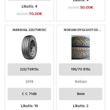
Likutis: 4
Likutis: 4
50.00
€
55.00
€
70.00
€
80.00
€
MARSHAL 225/70R15C
NOKIAN DYGLIUOTOS
PADANGOS 195/70 R15C
225/70R15c
195/70 R15c
2019
Nokian
C C 71db
8mm
Likutis: 10
Likutis: 2