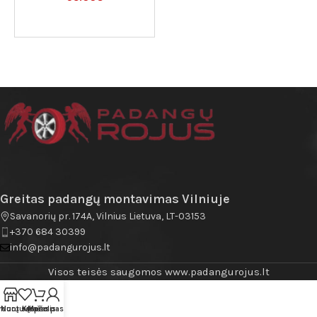
Greitas padangų montavimas Vilniuje
Savanorių pr. 174A, Vilnius Lietuva, LT-03153
+370 684 30399
info@padangurojus.lt
Visos teisės saugomos www.padangurojus.lt
rduotuvė
Norų sąrašas
Krepšelis
Mano paskyra