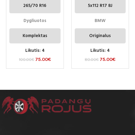
265/70 R16
5x112 R17 8J
Dygliuotos
BMW
Komplektas
Originalus
Likutis: 4
Likutis: 4
75.00
€
75.00
€
100.00
€
80.00
€