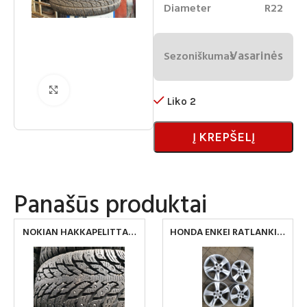
Diameter
R22
Vasarinės
Sezoniškumas
Spustelėkite norėdami padidinti
Liko 2
Į KREPŠELĮ
Panašūs produktai
NOKIAN HAKKAPELITTA 9
HONDA ENKEI RATLANKIAI
215/65 R16
5×114.3 R17