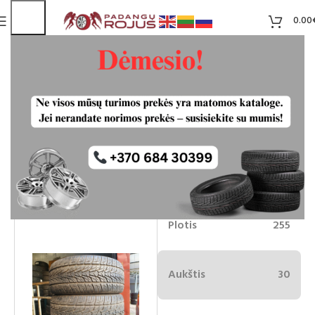
0.00
Lexani Roadian HP Padangos
255/30R22 95V M+S
Liko 2
45.00
€
Plotis
255
Aukštis
30