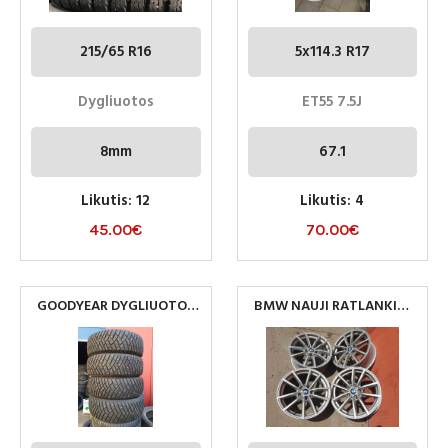
215/65 R16
5x114.3 R17
Dygliuotos
ET55 7.5J
8mm
67.1
Likutis: 12
Likutis: 4
45.00
€
70.00
€
GOODYEAR DYGLIUOTOS
BMW NAUJI RATLANKIAI
265/70R16
5×112 R17