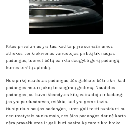
Kitas privalumas yra tas, kad taip yra sumažinamos
atliekos. Jei kiekvienas vairuotojas pirktų tik naujas
padangas, tuomet būtų palikta daugybė gerų padangų,
kurios terštų aplinką.
Nusipirkę naudotas padangas, Jūs galėsite būti tikri, kad
padangos neturi jokių tiesioginių gedimų. Naudotos
padangos jau buvo išbandytos kitų vairuotojų ir kadangi
jos yra parduodamos, reiškia, kad yra gero stovio.
Nusipirkus naujas padangas, Jums gali tekti susidurti su
nenumatytais sunkumais, nes šios padangos dar nė karto
nėra pravažiuotos ir gali būti pasitaikę tam tikro broko.