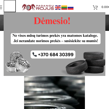
0.00
Dienoraštis
Pradžia
Uncategorized
UNCATEGORIZED
Ką turite žinoti prieš pirkdami
naudotas padangas?
Vitalij
Įjungta 21 liepos, 2025