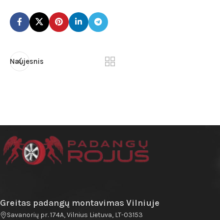
Naujesnis
Greitas padangų montavimas Vilniuje
Savanorių pr. 174A, Vilnius Lietuva, LT-03153