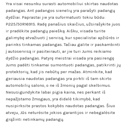
Yra visai nesunku surasti automobiliui skirtas naudotas
padangas. Ant padangos sienelių yra parašyti padangų
dydžiai. Paprastai jie yra suformatuoti tokiu būdu:
P225/50R1691S. Radę panašius skaičius, užsirašykite juos
ir pradėkite padangų paiešką. Aišku, visada turite
galimybę atvažiuoti į servisą, kur specialistai apžiūrės ir
parinks tinkamas padangas. Tačiau galite ir paskambinti
į autoservisą ir pasiteirauti, ar jie turi Jums reikiamo
dydžio padangas. Patyrę meistrai visada yra pasirengę
Jums padėti tinkamai sumontuoti padangas, patikrinti jų
protektorių, kad jis nebūtų per mažas. Atminkite, kad
geriausia naudotas padangas yra pirkti iš tam skirto
automobilių salono, o ne iš žmonių pagal skelbimus.
Nesusigundykite labai pigia kaina, nes perkant iš
nepažįstamo žmogaus, yra didelė tikimybė, kad
nusipirksite prastos kokybės naudotas padangas. Šiuo
atveju, Jūs neturėsite jokios garantijos ir nebegalėsite
grąžinti netinkamų padangų.