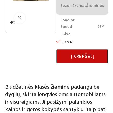
Žieminės
Sezoniškumas
Spustelėkite norėdami padidinti
Load or
Speed
93Y
Index
Liko 12
Į KREPŠELĮ
Biudžetinės klasės žieminė padanga be
dyglių, skirta lengviesiems automobiliams
ir visureigiams. Ji pasižymi palankios
kainos ir geros kokybės santykiu, taip pat