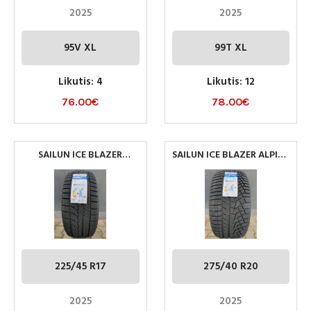
2025
2025
95V XL
99T XL
Likutis: 4
Likutis: 12
76.00
€
78.00
€
SAILUN ICE BLAZER
SAILUN ICE BLAZER ALPINE
ARCTIC 225/45 R17 91H XL
EVO 1 275/40 R20 106V XL
225/45 R17
275/40 R20
2025
2025