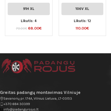
91H XL
106V XL
Likutis: 4
Likutis: 12
68.00
€
110.00
€
70.00
€
Greitas padangų montavimas Vilniuje
Savanorių pr. 174A, Vilnius Lietuva, LT-03153
+370 684 30399
info@padangurojus.lt