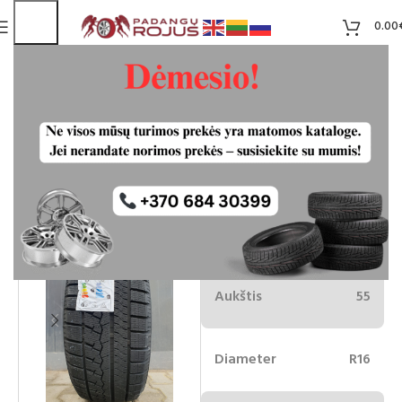
0.00
SAILUN ICE BLAZER ARCTIC 225/55
R16 99H XL
Liko 12
70.00
€
Plotis
225
Aukštis
55
Diameter
R16