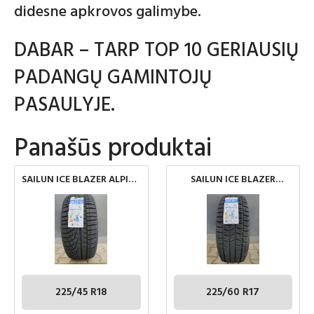
didesne apkrovos galimybe.
DABAR – TARP TOP 10 GERIAUSIŲ
PADANGŲ GAMINTOJŲ
PASAULYJE.
Panašūs produktai
SAILUN ICE BLAZER ALPINE
SAILUN ICE BLAZER
EVO 1 225/45 R18 95V XL
ARCTIC SUV 225/60 R17
M+S
99T M+S
225/45 R18
225/60 R17