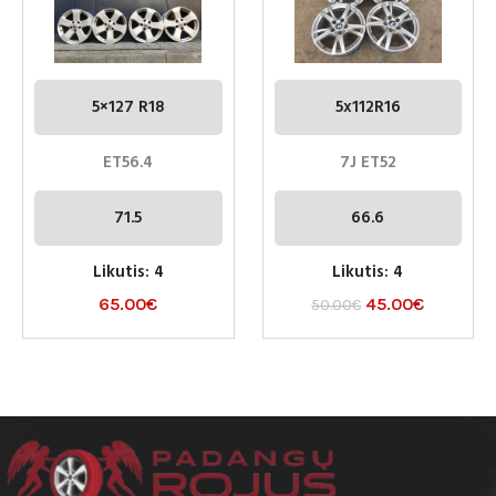
5×127 R18
5x112R16
ET56.4
7J ET52
71.5
66.6
Likutis: 4
Likutis: 4
65.00
€
45.00
€
50.00
€