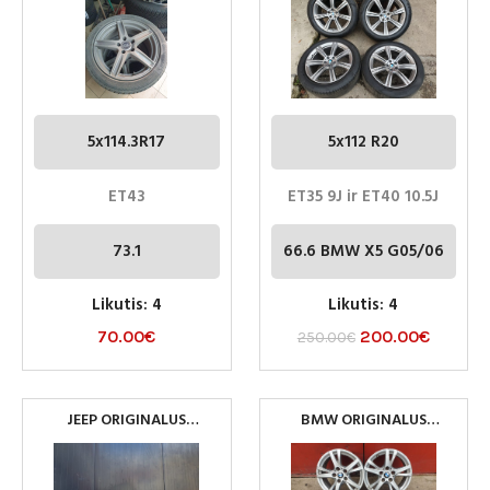
R20
5x114.3R17
5x112 R20
ET43
ET35 9J ir ET40 10.5J
73.1
66.6 BMW X5 G05/06
Likutis: 4
Likutis: 4
70.00
€
200.00
€
250.00
€
JEEP ORIGINALUS
BMW ORIGINALUS
RATLANKIAI 5×127 R18
RATLANKIAI 5×112 R16