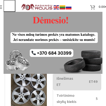
0.00
Ratlankiai 5×112 R17
Liko 4
55.00
€
Ratlankio
17
skersmuo
Išnešimas
ET49
ET
Tvirtinimo
5
skylių kiekis