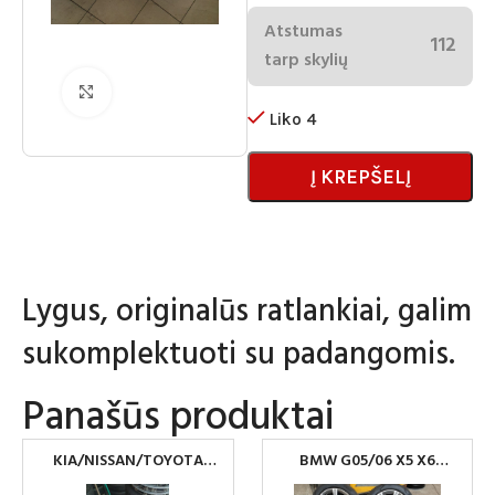
Atstumas
112
tarp skylių
Spustelėkite norėdami padidinti
Liko 4
Į KREPŠELĮ
Lygus, originalūs ratlankiai, galim
sukomplektuoti su padangomis.
Panašūs produktai
KIA/NISSAN/TOYOTA
BMW G05/06 X5 X6
RATLANKIAI 5×114.3R17
RONAL RATLANKIAI 5×112