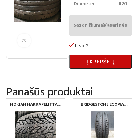
Diameter
R20
Vasarinės
Sezoniškumas
Spustelėkite norėdami padidinti
Liko 2
Į KREPŠELĮ
Panašūs produktai
NOKIAN HAKKAPELITTA 9
BRIDGESTONE ECOPIA
215/65 R16
195/65R15 PADANGOS