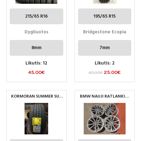
215/65 R16
195/65 R15
Dygliuotos
Bridgestone Ecopia
8mm
7mm
Likutis: 12
Likutis: 2
45.00
€
25.00
€
40.00
€
KORMORAN SUMMER SUV
BMW NAUJI RATLANKIAI
215/55R18
5×112 R17