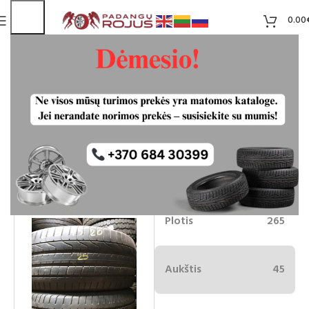
0.00
Pirelli Scorpion Verde 265/45R20
padangos
Liko 2
25.00
€
Plotis
265
Aukštis
45