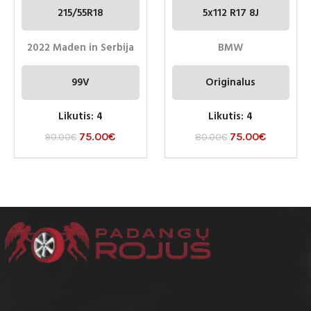
215/55R18
5x112 R17 8J
2022 Maden in Serbija
BMW
99V
Originalus
Likutis: 4
Likutis: 4
75.00
€
75.00
€
90.00
€
80.00
€