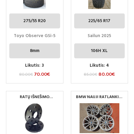
275/55 R20
225/65 R17
Toyo Observe GSi-5
Sailun 2025
8mm
106H XL
Likutis: 3
Likutis: 4
70.00
€
80.00
€
80.00
€
85.00
€
RATŲ IŠNEŠIMO
BMW NAUJI RATLANKIAI
KOREKTORIUS 5×120 72.6
5×112 R17
MM 15MM