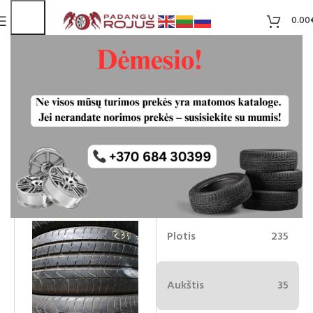
0.00
Pirelli Scorpion Verde 235/35R20
naudotos padangos
45.00
€
Liko 2
-11%
40.00
€
Plotis
235
Aukštis
35