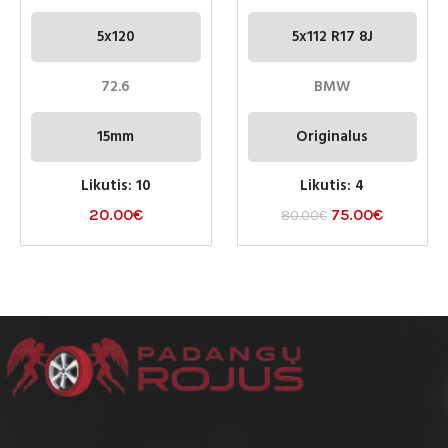
5x120
5x112 R17 8J
72.6
BMW
15mm
Originalus
Likutis: 10
Likutis: 4
20.00
€
75.00
€
80.00
€