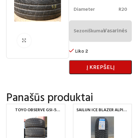
Diameter
R20
Vasarinės
Sezoniškumas
Spustelėkite norėdami padidinti
Liko 2
Į KREPŠELĮ
Panašūs produktai
TOYO OBSERVE GSI-5
SAILUN ICE BLAZER ALPINE
275/55 R20
EVO 1 225/65 R17 106H XL