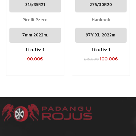
315/35R21
275/30R20
Pirelli Pzero
Hankook
7mm 2022m.
97Y XL 2022m.
Likutis: 1
Likutis: 1
90.00
€
100.00
€
215.00
€