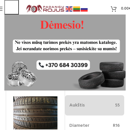
0.00
Pirelli 215/55r16
Liko 1
30.00
€
Plotis
215
Aukštis
55
Diameter
R16