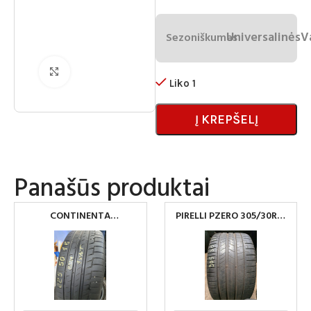
Universalinės
V
Sezoniškumas
Spustelėkite norėdami padidinti
Liko 1
Į KREPŠELĮ
Panašūs produktai
CONTINENTA
PIRELLI PZERO 305/30R21
PREMIUMCONTACT6
NAUDOTOS PADANGOS
225/50R18 PADANGA