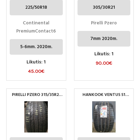
225/50R18
305/30R21
Continental
Pirelli Pzero
PremiumContact6
7mm 2020m.
5-6mm. 2020m.
Likutis: 1
Likutis: 1
90.00
€
45.00
€
PIRELLI PZERO 315/35R21
HANKOOK VENTUS S1
PADANGA
EVO3 (K127) 275/30R20
97Y XL