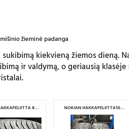
 mišinio žieminė padanga
 sukibimą kiekvieną žiemos dieną. N
kibimą ir valdymą, o geriausią klasėje
stalai.
AKKAPELIITTA 8
NOKIAN HAKKAPELIITTA10
25/50R17
235/60 R18