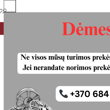
PAGRINDINIS
MŪSŲ PASLAUGOS
VISOS PREKĖS
P
Nokian Hakkape
XL