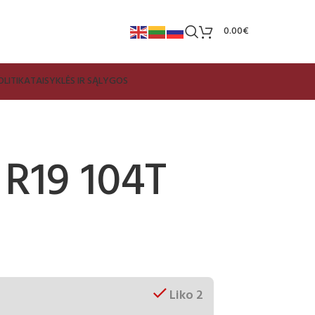
0.00
€
LITIKA
TAISYKLĖS IR SĄLYGOS
 R19 104T
Liko 2