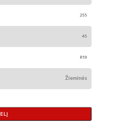
255
45
R19
Žieminės
ELĮ