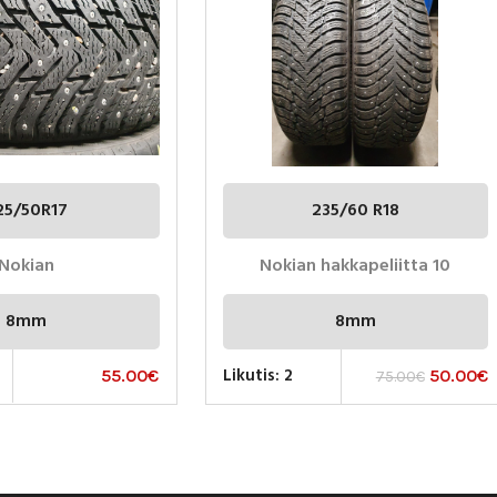
25/50R17
235/60 R18
Nokian
Nokian hakkapeliitta 10
8mm
8mm
Likutis: 2
55.00
€
50.00
€
75.00
€