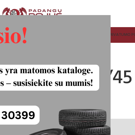
ADANGŲ IR RATLANKIŲ SUPIRKIMAS
FACEBOOK
KONTAKTAI
PRIVATUMO PO
llita R5 255/45
120.00
€
100.00
€