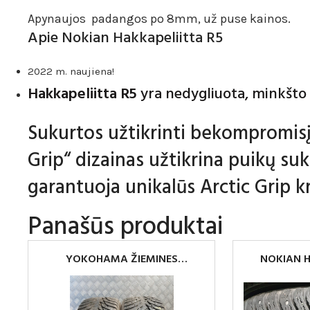
Apynaujos padangos po 8mm, už puse kainos.
Apie Nokian Hakkapeliitta R5
2022 m. naujiena!
Hakkapeliitta R5
yra nedygliuota, minkšto
Sukurtos užtikrinti bekompromisį
Grip“ dizainas užtikrina puikų su
garantuoja unikalūs Arctic Grip kri
Panašūs produktai
YOKOHAMA ŽIEMINES
NOKIAN H
PADANGOS 195/50R15
2