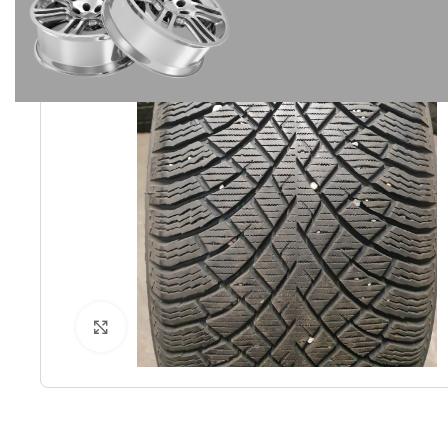
-17%
Spustelėkite norėdami padidinti