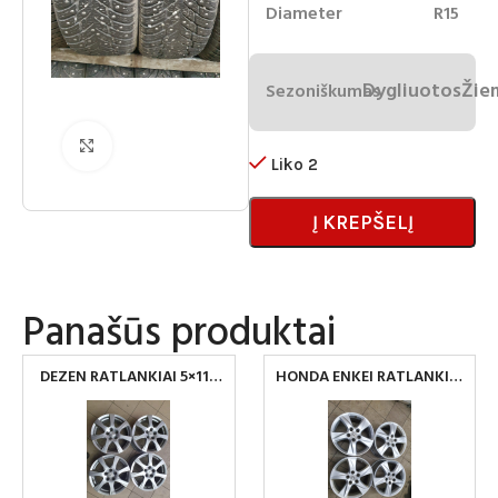
Diameter
R15
Dygliuotos
Žie
Sezoniškumas
Spustelėkite norėdami padidinti
Liko 2
Į KREPŠELĮ
Panašūs produktai
DEZEN RATLANKIAI 5×112
HONDA ENKEI RATLANKIAI
R17
5×114.3 R17