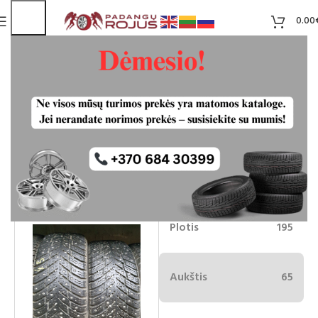
0.00
Nokian Hakkapellitta10 195/65R15
dygliuotos padangos
Liko 2
40.00
€
Plotis
195
Aukštis
65