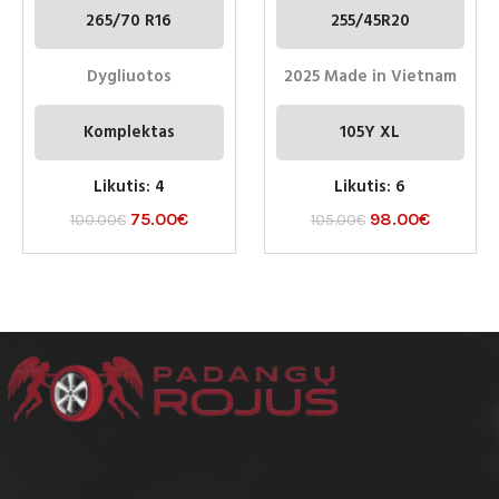
265/70 R16
255/45R20
Dygliuotos
2025 Made in Vietnam
Komplektas
105Y XL
Likutis: 4
Likutis: 6
75.00
€
98.00
€
100.00
€
105.00
€