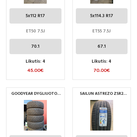
5x112 R17
5x114.3 R17
ET50 7.5J
ET55 7.5J
70.1
67.1
Likutis: 4
Likutis: 4
45.00
€
70.00
€
GOODYEAR DYGLIUOTOS
SAILUN ASTREZO ZSR2
265/70R16
255/45R20 105Y XL