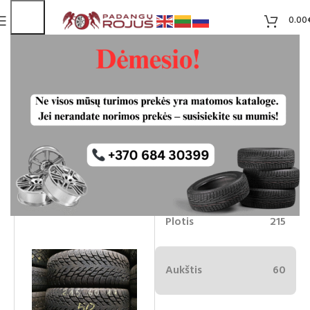
0.00
Nokian Hakkapeliitta R3 SUV 215/60R17
naudotos padangos
Liko 2
50.00
€
Plotis
215
Aukštis
60