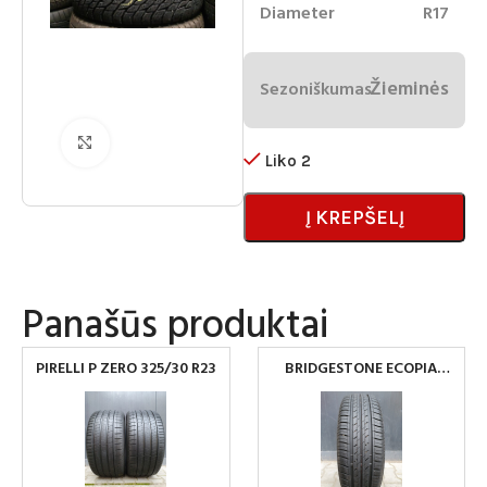
Diameter
R17
Žieminės
Sezoniškumas
Spustelėkite norėdami padidinti
Liko 2
Į KREPŠELĮ
Panašūs produktai
PIRELLI P ZERO 325/30 R23
BRIDGESTONE ECOPIA
195/65R15 PADANGOS