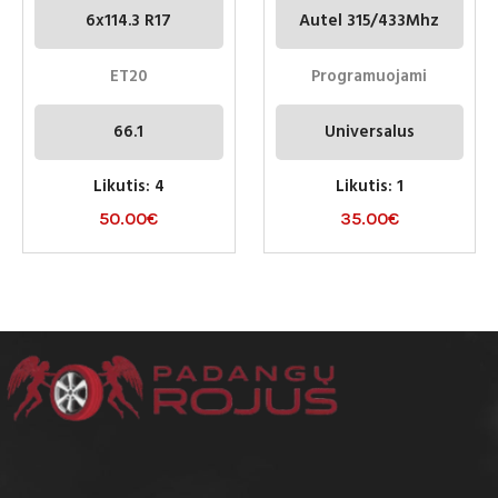
6x114.3 R17
Autel 315/433Mhz
ET20
Programuojami
66.1
Universalus
Likutis: 4
Likutis: 1
50.00
€
35.00
€