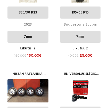
325/30 R23
195/65 R15
2023
Bridgestone Ecopia
7mm
7mm
Likutis: 2
Likutis: 2
160.00
€
25.00
€
180.00
€
40.00
€
NISSAN RATLANKIAI
UNIVERSALUS SLĖGIO
6×114.3 R17 66.1 ET20
DAVIKLIAI AUTEL
BORBET
433/315MHZ EU/USA