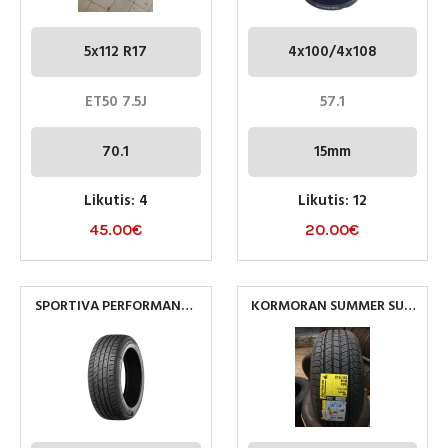
5x112 R17
4x100/4x108
ET50 7.5J
57.1
70.1
15mm
Likutis: 4
Likutis: 12
45.00
€
20.00
€
SPORTIVA PERFORMANCE
KORMORAN SUMMER SUV
255/55R18 109Y XL
215/55R18