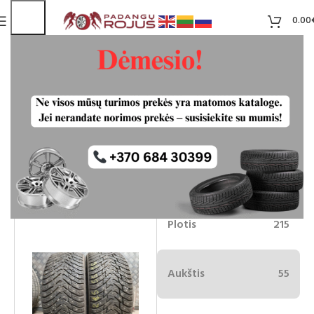
0.00
Nokian Hakapelliita 8 dygliuotos
padangos 215/55R16
Liko 2
45.00
€
Plotis
215
Aukštis
55