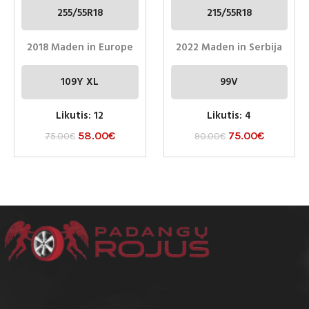
255/55R18
215/55R18
2018 Maden in Europe
2022 Maden in Serbija
109Y XL
99V
Likutis: 12
Likutis: 4
58.00
€
75.00
€
75.00
€
90.00
€