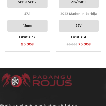
5x110-5x112
215/55R18
57.1
2022 Maden in Serbija
15mm
99V
Likutis: 12
Likutis: 4
25.00
€
75.00
€
90.00
€
Greitas padangų montavimas Vilniuje