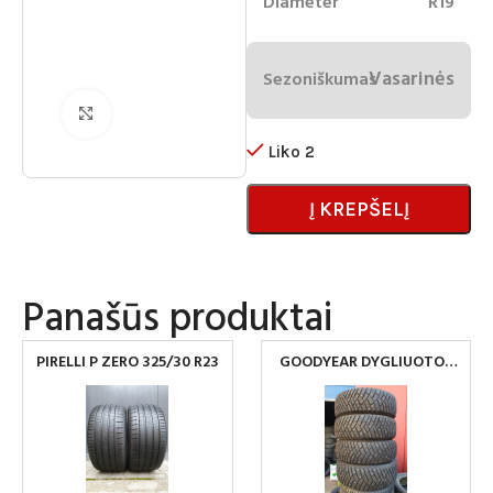
Diameter
R19
Vasarinės
Sezoniškumas
Spustelėkite norėdami padidinti
Liko 2
Į KREPŠELĮ
Panašūs produktai
PIRELLI P ZERO 325/30 R23
GOODYEAR DYGLIUOTOS
265/70R16