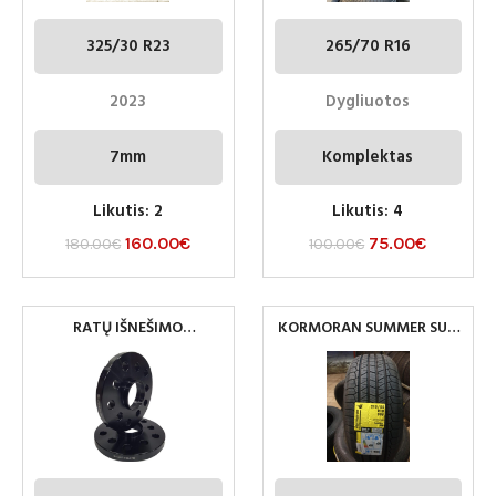
325/30 R23
265/70 R16
2023
Dygliuotos
7mm
Komplektas
Likutis: 2
Likutis: 4
160.00
€
75.00
€
180.00
€
100.00
€
RATŲ IŠNEŠIMO
KORMORAN SUMMER SUV
KOREKTORIUS 5×100-5×112
215/55R18
15MM 57.1