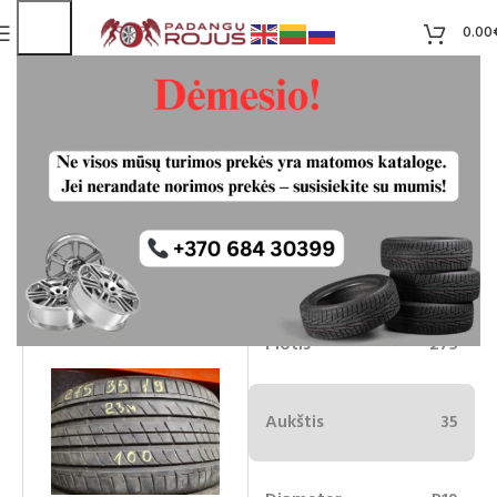
0.00
Nexen NFera SU1 275/35R19 padangos
100.00
€
Liko 2
-10%
90.00
€
Plotis
275
Aukštis
35