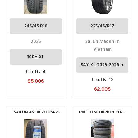
245/45 R18
225/45/R17
2025
Sailun Maden in
Vietnam
100H XL
94Y XL 2025-2026m.
Likutis: 4
Likutis: 12
85.00
€
62.00
€
SAILUN ASTREZO ZSR2
PIRELLI SCORPION ZERO
255/45R20 105Y XL
255/60R20 113V M+S