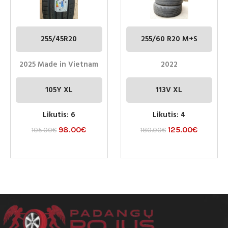
255/45R20
255/60 R20 M+S
2025 Made in Vietnam
2022
105Y XL
113V XL
Likutis: 6
Likutis: 4
98.00
€
125.00
€
105.00
€
180.00
€