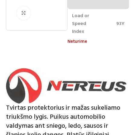
Spustelėkite norėdami padidinti
Load or
Speed
93Y
Index
Neturime
Tvirtas protektorius ir mažas sukeliamo
triukšmo lygis. Puikus automobilio
valdymas ant sniego, ledo, sausos ir