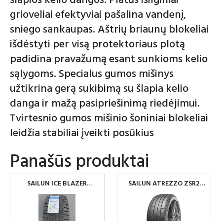
šlapios kelio dangos. Platūs išilginiai
grioveliai efektyviai pašalina vandenį,
sniego sankaupas. Aštrių briaunų blokeliai
išdėstyti per visą protektoriaus plotą
padidina pravažumą esant sunkioms kelio
sąlygoms. Specialus gumos mišinys
užtikrina gerą sukibimą su šlapia kelio
danga ir mažą pasipriešinimą riedėjimui.
Tvirtesnio gumos mišinio šoniniai blokeliai
leidžia stabiliai įveikti posūkius
Panašūs produktai
SAILUN ICE BLAZER
SAILUN ATREZZO ZSR2
ARCTIC 245/45 R18 100H
225/45R17 94Y XL
XL
PADANGOS