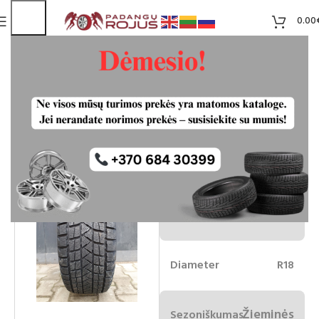
0.00
Nereus NS806 235/60R18 107T XL
Neturime
70.00
€
IŠPARD
UOTA
Plotis
235
Aukštis
60
Diameter
R18
Žieminės
Sezoniškumas