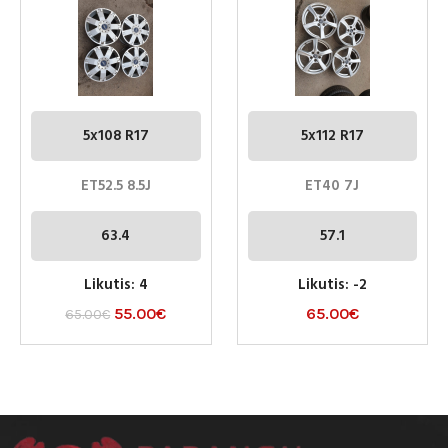
5x108 R17
5x112 R17
ET52.5 8.5J
ET40 7J
63.4
57.1
Likutis: 4
Likutis: -2
55.00
€
65.00
€
65.00
€