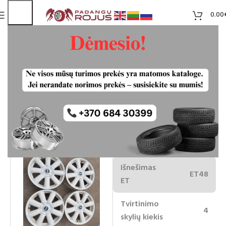
0.00
Mini Cooper Ratlankiai 4×100 R17
Liko 4
70.00
€
Ratlankio
17
skersmuo
Išnešimas
ET48
ET
Tvirtinimo
4
skylių kiekis