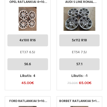
OPEL RATLANKIAI 4×100
AUDI S LINE RONAL
R16
RATLANKIAI 5×112 R18
4x100 R16
5x112 R18
ET37 6.5J
ET54 7.5J
56.6
57.1
Likutis: 4
Likutis: -1
45.00
€
65.00
€
75.00
€
FORD RATLANKIAI 5×108
BORBET RATLANKIAI 5×112
R17
R17