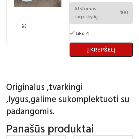
Atstumas
100
tarp skylių
Spustelėkite norėdami padidinti
Liko 4
Į KREPŠELĮ
Originalus ,tvarkingi
,lygus,galime sukomplektuoti su
padangomis.
Panašūs produktai