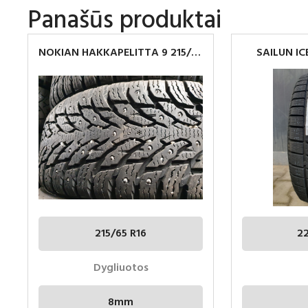
Panašūs produktai
NOKIAN HAKKAPELITTA 9 215/65
SAILUN IC
R16
225/4
215/65 R16
2
Dygliuotos
8mm