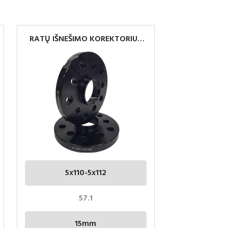
RATŲ IŠNEŠIMO KOREKTORIUS
5×100-5×112 15MM 57.1
5x110-5x112
57.1
15mm