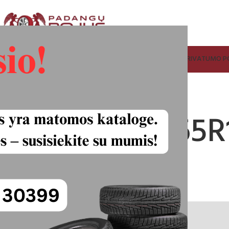
ADANGŲ IR RATLANKIŲ SUPIRKIMAS
FACEBOOK
KONTAKTAI
PRIVATUMO PO
gy Saver 195/65R
25.00
€