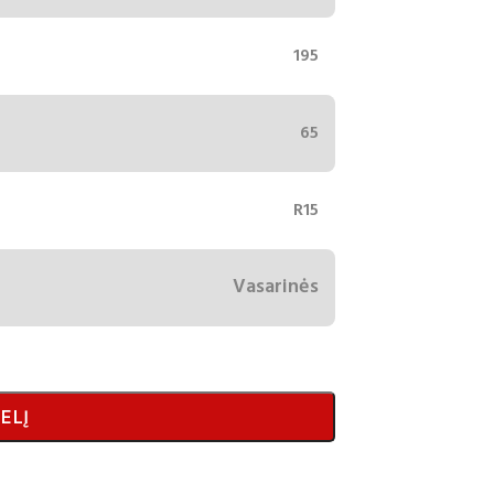
195
65
R15
Vasarinės
ELĮ