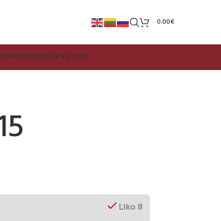
0.00
€
LITIKA
TAISYKLĖS IR SĄLYGOS
15
Liko 8