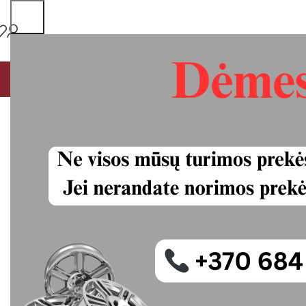
PAGRINDINIS
MŪSŲ PASLAUGOS
VISOS PREKĖS
P
Michelin Ener
padangos