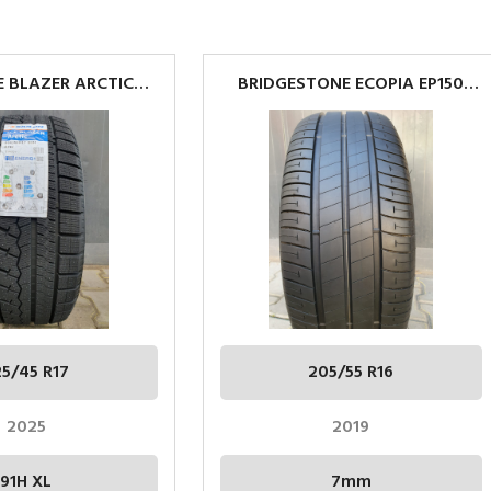
E BLAZER ARCTIC
BRIDGESTONE ECOPIA EP150
5 R17 91H XL
205/55R16
25/45 R17
205/55 R16
2025
2019
91H XL
7mm