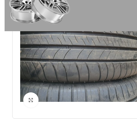
Spustelėkite norėdami padidinti