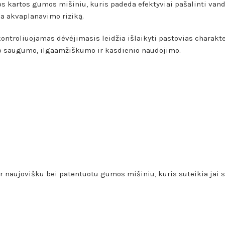
os kartos gumos mišiniu, kuris padeda efektyviai pašalinti van
a akvaplanavimo riziką.
ntroliuojamas dėvėjimasis leidžia išlaikyti pastovias charakter
arp saugumo, ilgaamžiškumo ir kasdienio naudojimo.
ir naujovišku bei patentuotu gumos mišiniu, kuris suteikia jai 