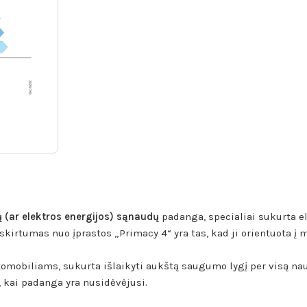
(ar elektros energijos) sąnaudų
padanga, specialiai sukurta e
kirtumas nuo įprastos „Primacy 4“ yra tas, kad ji orientuota į
omobiliams, sukurta išlaikyti aukštą saugumo lygį per visą nau
, kai padanga yra nusidėvėjusi.