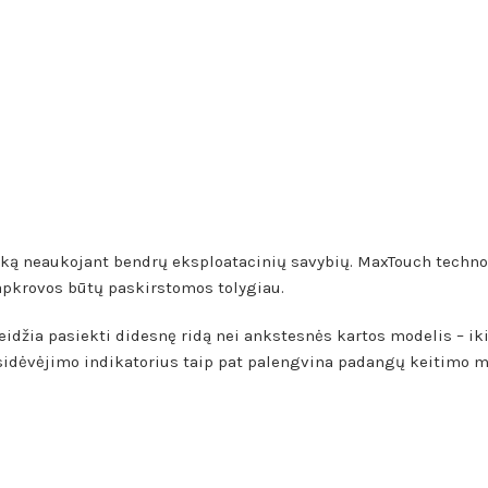
iką neaukojant bendrų eksploatacinių savybių. MaxTouch technolo
apkrovos būtų paskirstomos tolygiau.
leidžia pasiekti didesnę ridą nei ankstesnės kartos modelis – 
usidėvėjimo indikatorius taip pat palengvina padangų keitimo