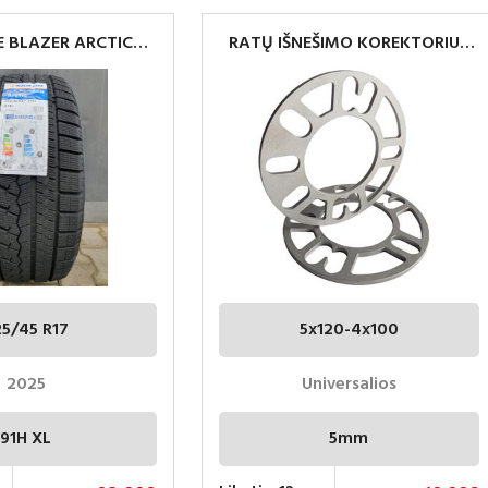
E BLAZER ARCTIC
RATŲ IŠNEŠIMO KOREKTORIUS
5 R17 91H XL
UNIVERSALIOS 5MM
25/45 R17
5x120-4x100
2025
Universalios
91H XL
5mm