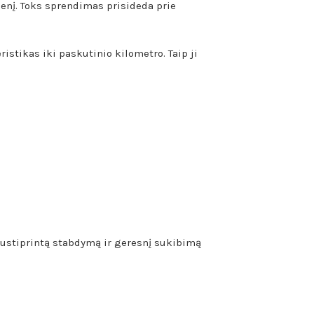
denį. Toks sprendimas prisideda prie
istikas iki paskutinio kilometro. Taip ji
sustiprintą stabdymą ir geresnį sukibimą