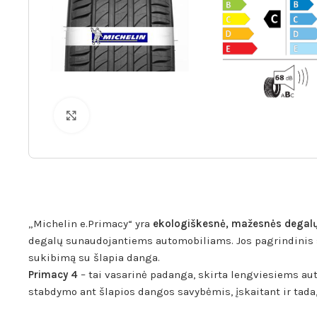
Spustelėkite norėdami padidinti
„Michelin e.Primacy“ yra
ekologiškesnė, mažesnės degalų 
degalų sunaudojantiems automobiliams. Jos pagrindinis s
sukibimą su šlapia danga.
Primacy 4
– tai vasarinė padanga, skirta lengviesiems aut
stabdymo ant šlapios dangos savybėmis, įskaitant ir tada