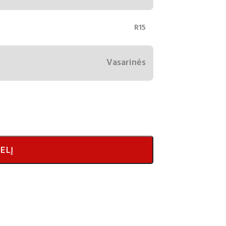
R15
Vasarinės
ELĮ