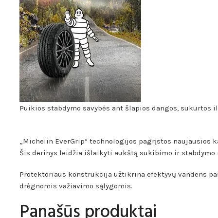
Puikios stabdymo savybės ant šlapios dangos, sukurtos
„Michelin EverGrip“ technologijos pagrįstos naujausios 
Šis derinys leidžia išlaikyti aukštą sukibimo ir stabdym
Protektoriaus konstrukcija užtikrina efektyvų vandens paš
drėgnomis važiavimo sąlygomis.
Panašūs produktai