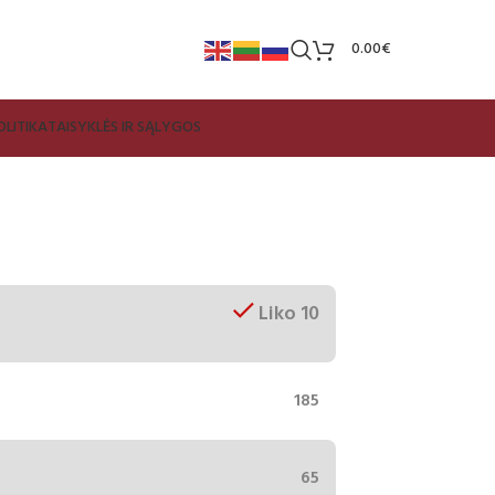
0.00
€
LITIKA
TAISYKLĖS IR SĄLYGOS
Liko 10
185
65