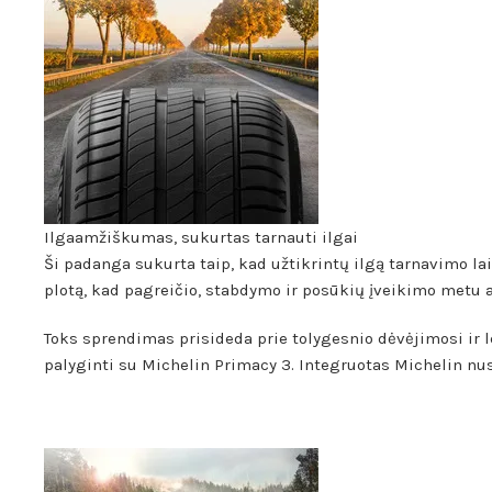
Ilgaamžiškumas, sukurtas tarnauti ilgai
Ši padanga sukurta taip, kad užtikrintų ilgą tarnavimo la
plotą, kad pagreičio, stabdymo ir posūkių įveikimo metu 
Toks sprendimas prisideda prie tolygesnio dėvėjimosi ir 
palyginti su Michelin Primacy 3. Integruotas Michelin n