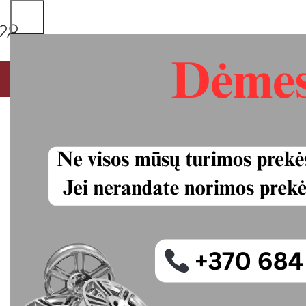
PAGRINDINIS
MŪSŲ PASLAUGOS
VISOS PREKĖS
P
Micheli E.Prim
-36%