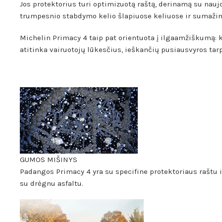
Jos protektorius turi optimizuotą raštą, derinamą su nauj
trumpesnio stabdymo kelio šlapiuose keliuose ir sumažin
Michelin Primacy 4 taip pat orientuota į ilgaamžiškumą: ko
atitinka vairuotojų lūkesčius, ieškančių pusiausvyros t
GUMOS MIŠINYS
Padangos Primacy 4 yra su specifine protektoriaus raštu 
su drėgnu asfaltu.