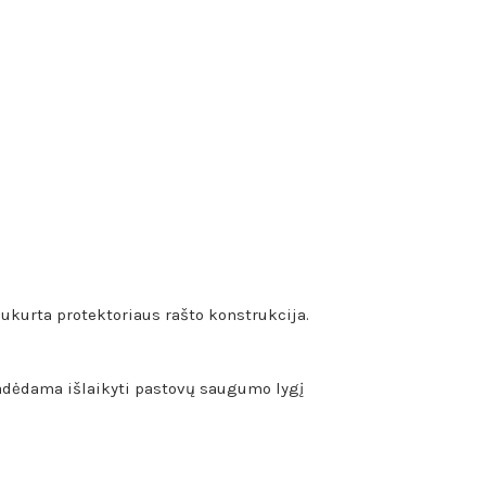
kurta protektoriaus rašto konstrukcija.
 padėdama išlaikyti pastovų saugumo lygį