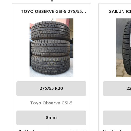
TOYO OBSERVE GSI-5 275/55
SAILUN IC
R20
225/4
275/55 R20
2
Toyo Observe GSi-5
8mm