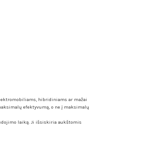
lektromobiliams, hibridiniams ar mažai
 maksimalų efektyvumą, o ne į maksimalų
dojimo laiką. Ji išsiskiria aukštomis