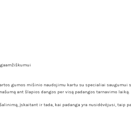
 ilgaamžiškumui
kartos gumos mišinio naudojimu kartu su specialiai saugumui su
o našumą ant šlapios dangos per visą padangos tarnavimo laiką.
alinimą, įskaitant ir tada, kai padanga yra nusidėvėjusi, taip