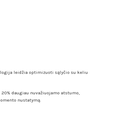
gija leidžia optimizuoti sąlyčio su keliu
iki 20% daugiau nuvažiuojamo atstumo,
 momento nustatymą.