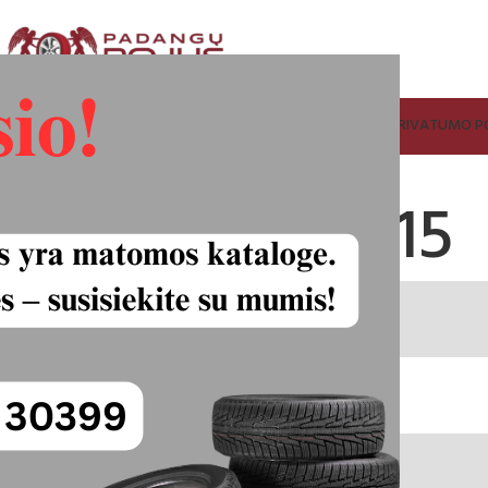
ADANGŲ IR RATLANKIŲ SUPIRKIMAS
FACEBOOK
KONTAKTAI
PRIVATUMO PO
acy 4 185/65R15
70.00
€
45.00
€
Plotis
Aukštis