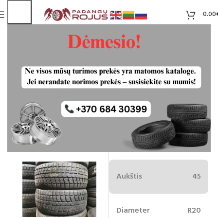
0.00
Leao 285/45R20 naudotos padangos
Liko 2
60.00
€
Plotis
285
Aukštis
45
Diameter
R20