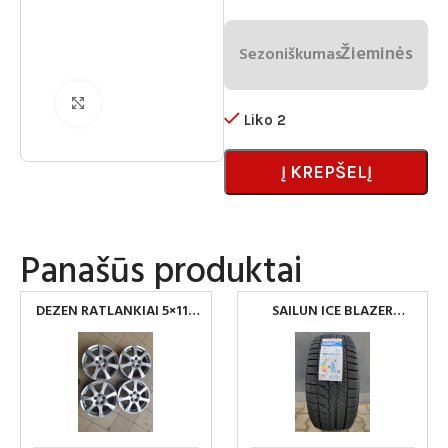
Žieminės
Sezoniškumas
Spustelėkite norėdami padidinti
Liko 2
Į KREPŠELĮ
Panašūs produktai
DEZEN RATLANKIAI 5×112
SAILUN ICE BLAZER
R17
ARCTIC 225/45 R17 91H XL