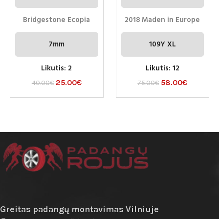
Bridgestone Ecopia
2018 Maden in Europe
7mm
109Y XL
Likutis: 2
Likutis: 12
25.00
€
58.00
€
40.00
€
75.00
€
Greitas padangų montavimas Vilniuje