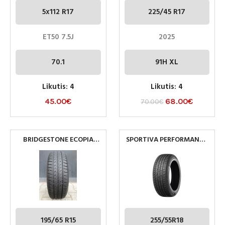
5x112 R17
225/45 R17
ET50 7.5J
2025
70.1
91H XL
Likutis: 4
Likutis: 4
45.00
€
68.00
€
70.00
€
BRIDGESTONE ECOPIA
SPORTIVA PERFORMANCE
195/65R15 PADANGOS
255/55R18 109Y XL
195/65 R15
255/55R18