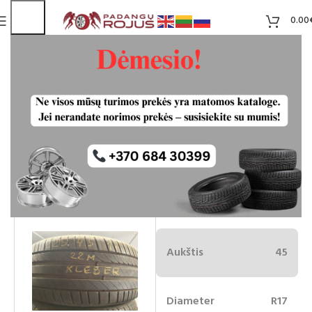
0.00
Kleber Dynaxer UHP 225/45R17
Liko 1
35.00
€
Plotis
225
Aukštis
45
Diameter
R17