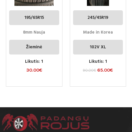
195/65R15
245/45R19
8mm Nauja
Made in Korea
Žieminė
102V XL
Likutis: 1
Likutis: 1
30.00
€
65.00
€
90.00
€