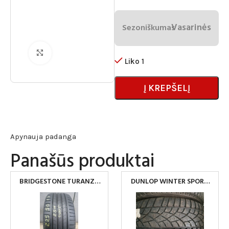
Vasarinės
Sezoniškumas
Spustelėkite norėdami padidinti
Liko 1
Į KREPŠELĮ
Apynauja padanga
Panašūs produktai
BRIDGESTONE TURANZA
DUNLOP WINTER SPORT
T005 225/50R17
3D 205/55R16