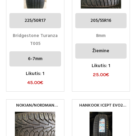
225/50R17
205/55R16
Bridgestone Turanza
8mm
T005
Žiemine
6-7mm
Likutis: 1
Likutis: 1
25.00
€
45.00
€
NOKIAN/NORDMAN
HANKOOK ICEPT EVO2
195/65R15
245/45R19