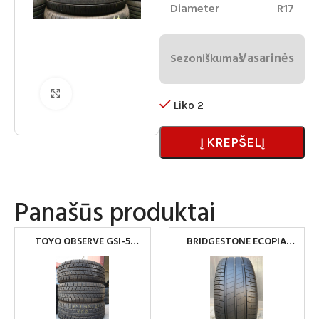
Diameter
R17
Vasarinės
Sezoniškumas
Spustelėkite norėdami padidinti
Liko 2
Į KREPŠELĮ
Panašūs produktai
TOYO OBSERVE GSI-5
BRIDGESTONE ECOPIA
275/55 R20
EP150 205/55R16