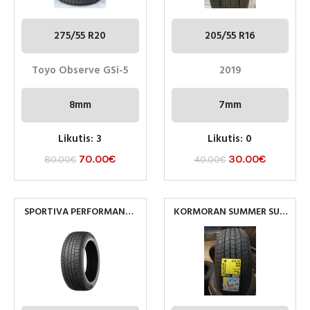
275/55 R20
205/55 R16
Toyo Observe GSi-5
2019
8mm
7mm
Likutis: 3
Likutis: 0
70.00
€
30.00
€
80.00
€
40.00
€
SPORTIVA PERFORMANCE
KORMORAN SUMMER SUV
255/55R18 109Y XL
215/55R18