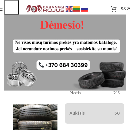
0.00
Kinforest 215/60R17 vasarines
padangos
Liko 2
30.00
€
Plotis
215
Aukštis
60