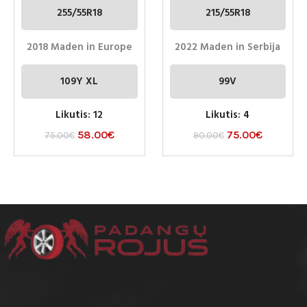
255/55R18
215/55R18
2018 Maden in Europe
2022 Maden in Serbija
109Y XL
99V
Likutis: 12
Likutis: 4
58.00
€
75.00
€
75.00
€
90.00
€