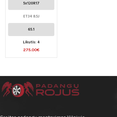
5x120R17
ET34 8.5J
65.1
Likutis: 4
275.00
€