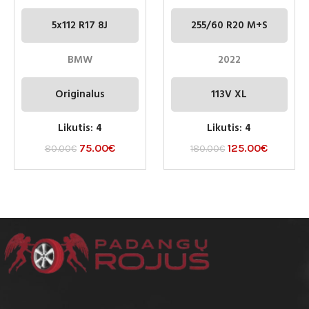
5x112 R17 8J
255/60 R20 M+S
BMW
2022
Originalus
113V XL
Likutis: 4
Likutis: 4
75.00
€
125.00
€
80.00
€
180.00
€