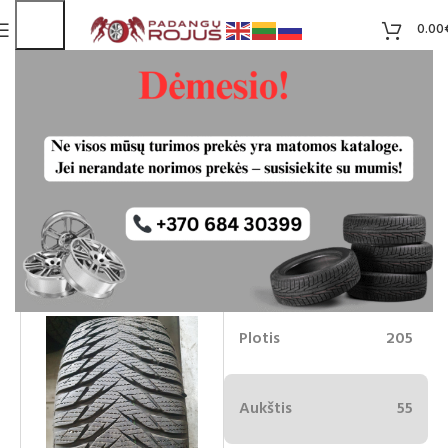
0.00
Goodyear 205/55R16 ziemines
padangos
50.00
€
Liko 4
-10%
45.00
€
Plotis
205
Aukštis
55