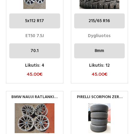
5x112 R17
215/65 R16
ET50 7.5J
Dygliuotos
70.1
8mm
Likutis: 4
Likutis: 12
45.00
€
45.00
€
BMW NAUJI RATLANKIAI
PIRELLI SCORPION ZERO
5×112 R17
255/60R20 113V M+S