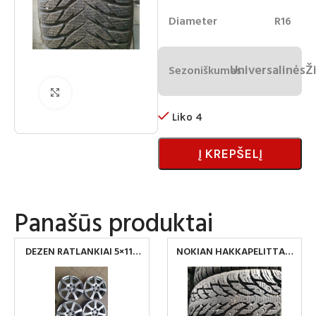
Diameter
R16
Universalinės
Ž
Sezoniškumas
Spustelėkite norėdami padidinti
Liko 4
Į KREPŠELĮ
Panašūs produktai
DEZEN RATLANKIAI 5×112
NOKIAN HAKKAPELITTA 9
R17
215/65 R16