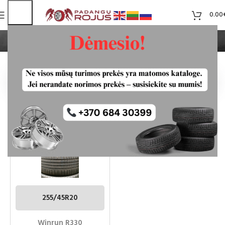
0.00
Winrun
Pradžia
Winrun
WINRUN R330 255/45R20
PADANGOS
255/45R20
Winrun R330