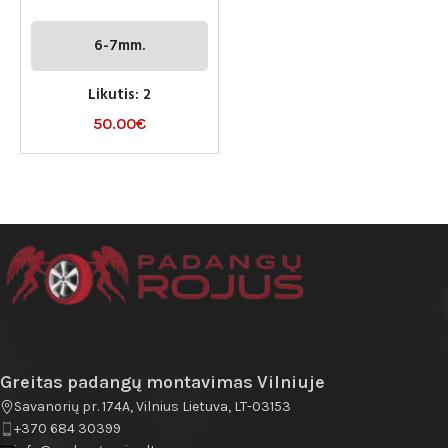
6-7mm.
Likutis: 2
50.00
€
Greitas padangų montavimas Vilniuje
Savanorių pr. 174A, Vilnius Lietuva, LT-03153
+370 684 30399