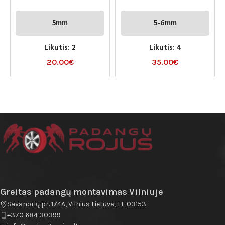
5mm
5-6mm
Likutis: 2
Likutis: 4
20.00
€
35.00
€
Greitas padangų montavimas Vilniuje
Savanorių pr. 174A, Vilnius Lietuva, LT-03153
+370 684 30399