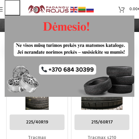
0.00
Tracmax
Pradžia
Tracmax
TRACMAX 225/40R19
TRACMAX S210 215/60R17
PADANGOS
PADANGOS
225/40R19
215/60R17
Tracmax
Tracmax s210