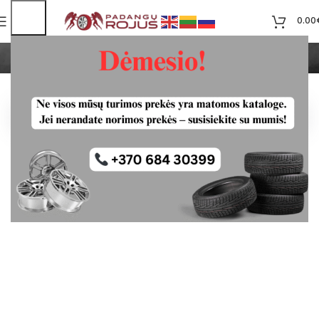
0.00
Sava
Pradžia
Goodyear
Sava