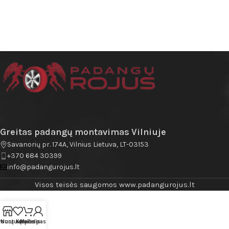
Greitas padangų montavimas Vilniuje
Savanorių pr. 174A, Vilnius Lietuva, LT-03153
+370 684 30399
info@padangurojus.lt
Visos teisės saugomos www.padangurojus.lt
rduotuvė
Norų sąrašas
Krepšelis
Mano paskyra