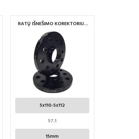
RATŲ IŠNEŠIMO KOREKTORIUS
5×100-5×112 15MM 57.1
5x110-5x112
57.1
15mm