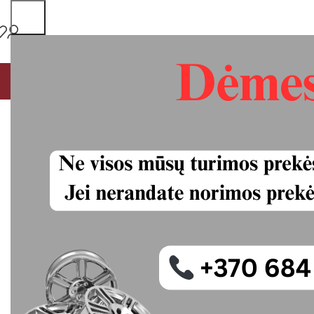
PAGRINDINIS
MŪSŲ PASLAUGOS
VISOS PREKĖS
P
Continental P
padangos