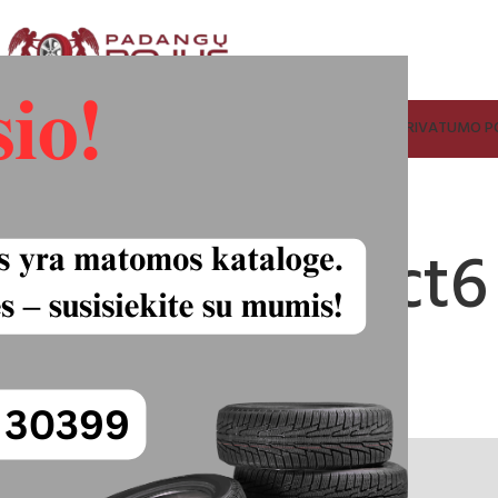
ADANGŲ IR RATLANKIŲ SUPIRKIMAS
FACEBOOK
KONTAKTAI
PRIVATUMO PO
remiumContact6
60.00
€