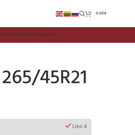
0.00
€
LITIKA
TAISYKLĖS IR SĄLYGOS
 265/45R21
Liko 4