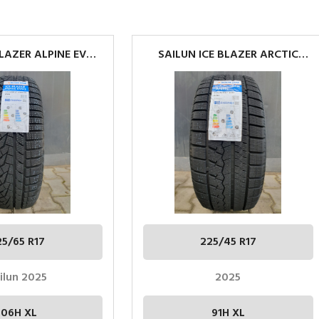
BLAZER ALPINE EVO 1
SAILUN ICE BLAZER ARCTIC
5 R17 106H XL
225/45 R17 91H XL
25/65 R17
225/45 R17
ilun 2025
2025
106H XL
91H XL