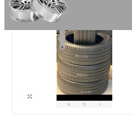
Spustelėkite norėdami padidinti