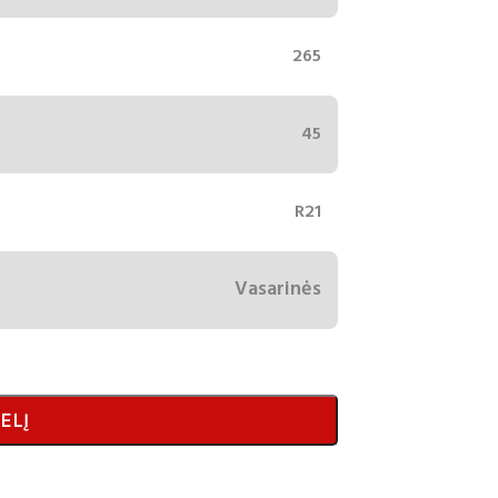
265
45
R21
Vasarinės
ELĮ