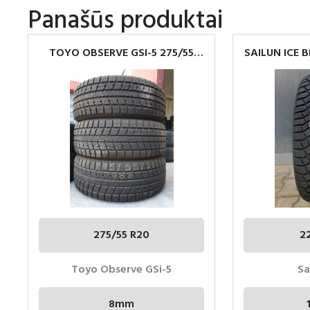
Panašūs produktai
TOYO OBSERVE GSI-5 275/55
SAILUN ICE 
R20
225/6
275/55 R20
2
Toyo Observe GSi-5
Sa
8mm