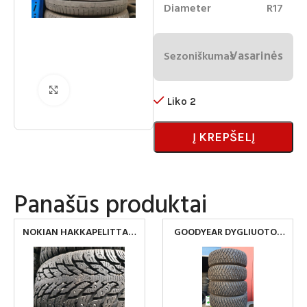
Diameter
R17
Vasarinės
Sezoniškumas
Spustelėkite norėdami padidinti
Liko 2
Į KREPŠELĮ
Panašūs produktai
NOKIAN HAKKAPELITTA 9
GOODYEAR DYGLIUOTOS
215/65 R16
265/70R16