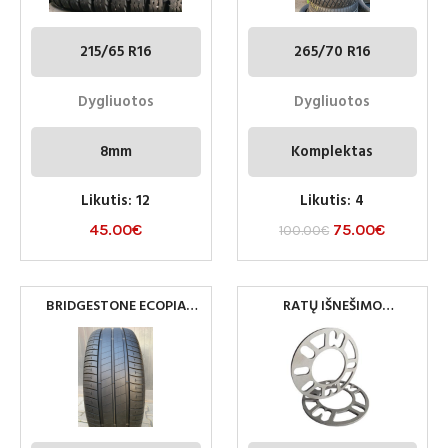
215/65 R16
265/70 R16
Dygliuotos
Dygliuotos
8mm
Komplektas
Likutis: 12
Likutis: 4
45.00
€
75.00
€
100.00
€
BRIDGESTONE ECOPIA
RATŲ IŠNEŠIMO
EP150 205/55R16
KOREKTORIUS
UNIVERSALIOS 5MM