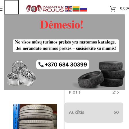
0.00
Continental PremiumContact6
215/60R17 vasarines padangos
Liko 2
50.00
€
Plotis
215
Aukštis
60