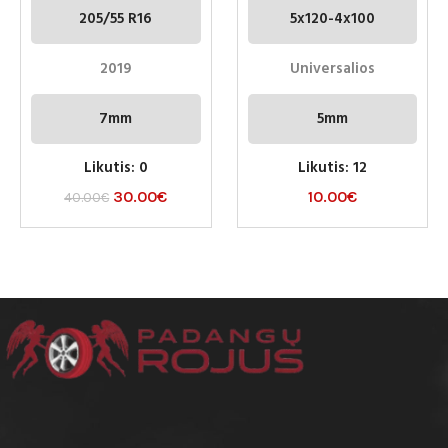
205/55 R16
5x120-4x100
2019
Universalios
7mm
5mm
Likutis: 0
Likutis: 12
30.00
€
10.00
€
40.00
€