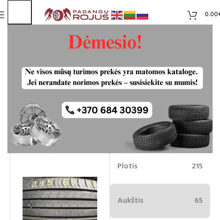
0.00
Continental ContiEcoContact5
215/65R17 padangos
50.00
€
Neturime
-20%
40.00
€
IŠPARD
UOTA
Plotis
215
Aukštis
65