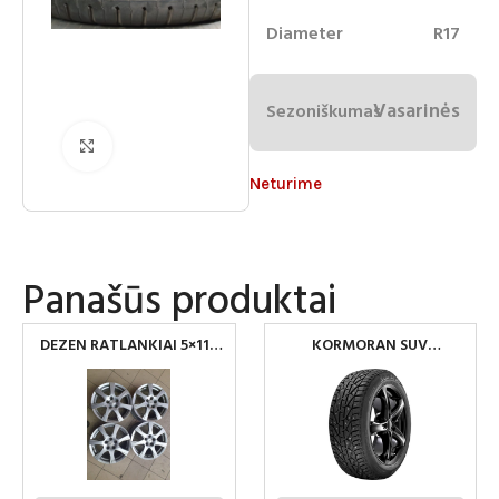
Diameter
R17
Vasarinės
Sezoniškumas
Spustelėkite norėdami padidinti
Neturime
Panašūs produktai
DEZEN RATLANKIAI 5×112
KORMORAN SUV
R17
DYGLIUOTOS PADANGOS
225/65R17 106T XL