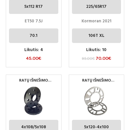
5x112 R17
225/65R17
ET50 7.5J
Kormoran 2021
70.1
106T XL
Likutis: 4
Likutis: 10
45.00
€
70.00
€
95.00
€
RATŲ IŠNEŠIMO
RATŲ IŠNEŠIMO
KOREKTORIUS
KOREKTORIUS
4×108/5×108 65.1 MM
UNIVERSALIOS 5MM
15MM
4x108/5x108
5x120-4x100