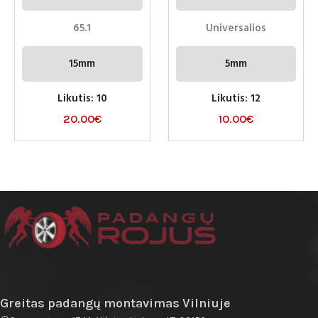
65.1
Universalios
15mm
5mm
Likutis: 10
Likutis: 12
20.00
€
10.00
€
Greitas padangų montavimas Vilniuje