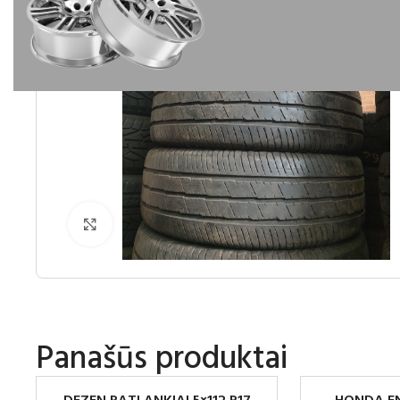
Spustelėkite norėdami padidinti
Panašūs produktai