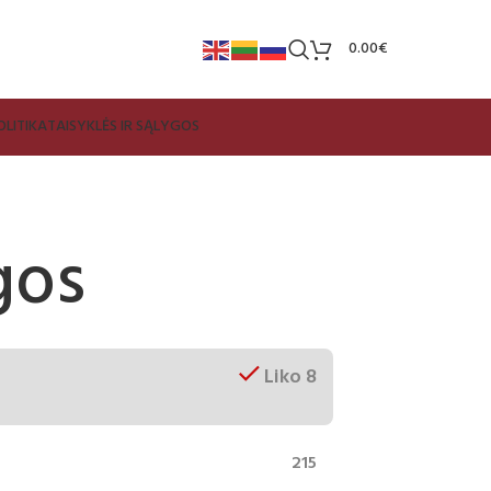
0.00
€
LITIKA
TAISYKLĖS IR SĄLYGOS
gos
Liko 8
215