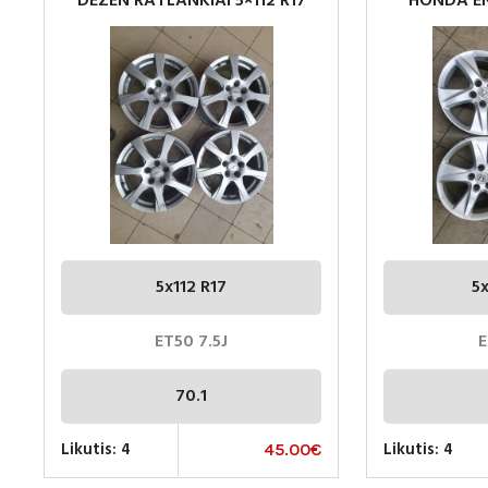
DEZEN RATLANKIAI 5×112 R17
HONDA EN
5×
5x112 R17
5x
ET50 7.5J
E
70.1
Likutis: 4
Likutis: 4
45.00
€