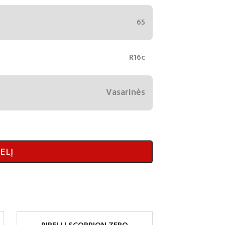
65
R16c
Vasarinės
ELĮ