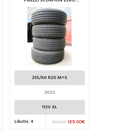
PIRELLI SCORPION ZERO
255/60R20 113V M+S
255/60 R20 M+S
2022
113V XL
Likutis: 4
125.00
€
180.00
€