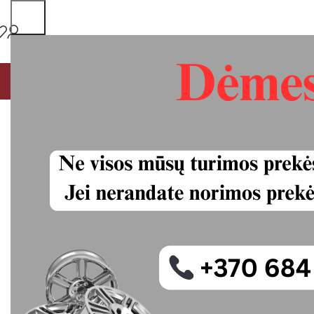
PAGRINDINIS
MŪSŲ PASLAUGOS
VISOS PREKĖS
P
Continental 2