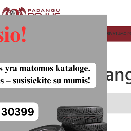
ADANGŲ IR RATLANKIŲ SUPIRKIMAS
FACEBOOK
KONTAKTAI
PRIVATUMO PO
15/65R16c padan
45.00
€
Plotis