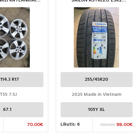
KEI RATLANKIAI
SAILUN ASTREZO ZSR2
114.3 R17
255/45R20 105Y XL
114.3 R17
255/45R20
T55 7.5J
2025 Made in Vietnam
67.1
105Y XL
Likutis: 6
70.00
€
98.00
€
105.00
€