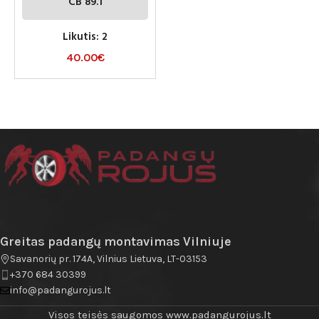
CB 89.1
Likutis: 2
40.00
€
Greitas padangų montavimas Vilniuje
Savanorių pr. 174A, Vilnius Lietuva, LT-03153
+370 684 30399
info@padangurojus.lt
Visos teisės saugomos www.padangurojus.lt