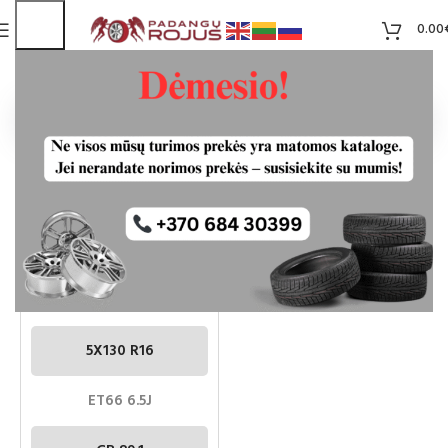
0.00
Pradžia
Centrinė skylė
89.1
SKARDINIAI RATLANKIAI
5×130 R16 2VNT OPEL
MOVANO RENAULT MASTER
5X130 R16
ET66 6.5J