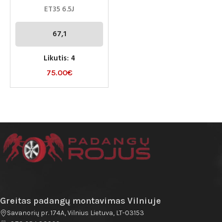
ET35 6.5J
67,1
Likutis: 4
75.00
€
Greitas padangų montavimas Vilniuje
Savanorių pr. 174A, Vilnius Lietuva, LT-03153