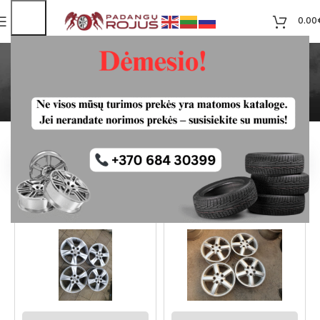
0.00
Honda Enkei Ratlankiai
5×114.3 R17
Pradžia
Produktas
Pradžia
Centrinė skylė
67.1
HONDA ENKEI RATLANKIAI
HYUNDAI RATLANKIAI
5×114.3 R17
5×114.3 R17