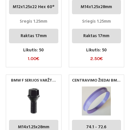
M12x1.25x22 Hex 60°
M14x1.25x28mm
Sregis 1.25mm
Sriegis 1.25mm
Raktas 17mm
Raktas 17mm
Likutis: 50
Likutis: 50
1.00
€
2.50
€
BMW F SERIJOS VARŽTAI
CENTRAVIMO ŽIEDAI BMW
M14X1.25×27.6 17MM
72.6-74.1
M14x1.25x28mm
74.1 - 72.6