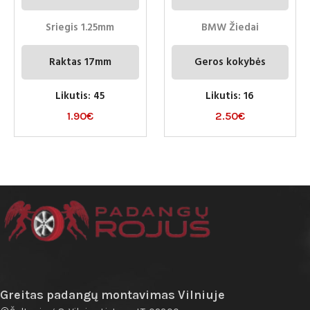
Sriegis 1.25mm
BMW Žiedai
Raktas 17mm
Geros kokybės
Likutis: 45
Likutis: 16
1.90
€
2.50
€
Greitas padangų montavimas Vilniuje