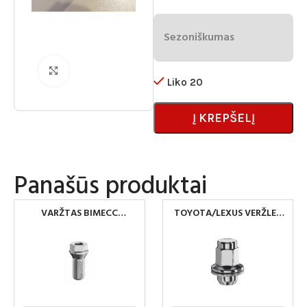
Sezoniškumas
Spustelėkite norėdami padidinti
Liko 20
Į KREPŠELĮ
Panašūs produktai
VARŽTAS BIMECC
TOYOTA/LEXUS VERŽLES
M12X1.25×22 17 MM HEX
M12X1.25×37 21MM FLAT
60°