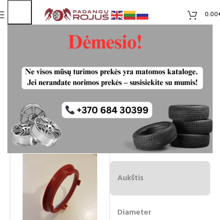
0.00
Centravimo žiedai 66.6 – 57.1
Liko 20
2.50
€
Plotis
Aukštis
Diameter