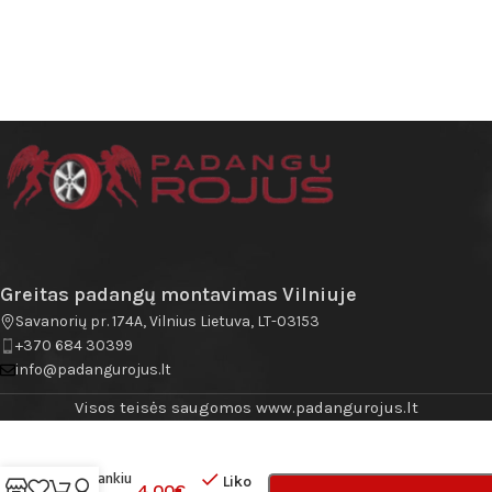
Greitas padangų montavimas Vilniuje
Savanorių pr. 174A, Vilnius Lietuva, LT-03153
+370 684 30399
info@padangurojus.lt
Visos teisės saugomos www.padangurojus.lt
Ratlankiu
Liko
4.00
€