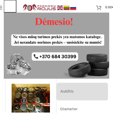
0.00
Ratlankiu dangteliai
Liko 8
4.00
€
Plotis
Aukštis
Diameter