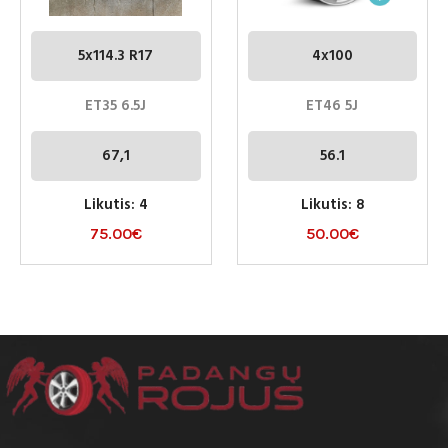
5x114.3 R17
4x100
ET35 6.5J
ET46 5J
67,1
56.1
Likutis: 4
Likutis: 8
75.00
€
50.00
€