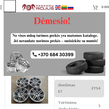
0.00
Audi S Line Ronal ratlankiai 5×112 R18
75.00
€
Neturime
-13%
65.00
€
IŠPARD
UOTA
Ratlankio
18
skersmuo
Išnešimas
ET54
ET
Tvirtinimo
5