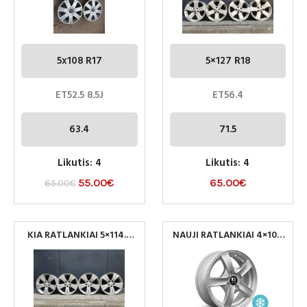
5x108 R17
5×127 R18
ET52.5 8.5J
ET56.4
63.4
71.5
Likutis: 4
Likutis: 4
55.00
€
65.00
€
65.00
€
KIA RATLANKIAI 5×114.3
NAUJI RATLANKIAI 4×100
R17
R14 ET46 CB 56.1