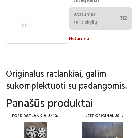
skylių kiekis
Atstumas
112
tarp skylių
Spustelėkite norėdami padidinti
Neturime
Originalūs ratlankiai, galim
sukomplektuoti su padangomis.
Panašūs produktai
FORD RATLANKIAI 5×108
JEEP ORIGINALUS
R17
RATLANKIAI 5×127 R18